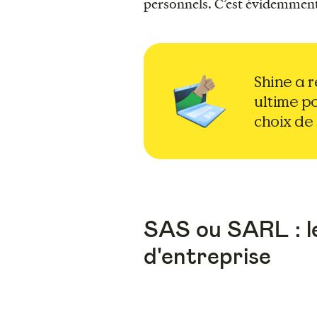
personnels. C’est évidemment 
Shine a r
ultime po
choix de 
SAS ou SARL : l
d'entreprise