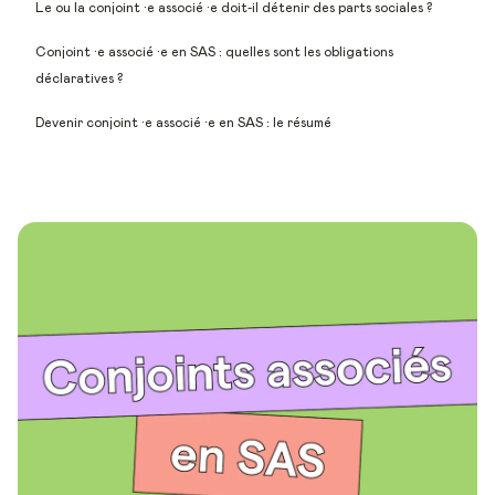
Le ou la conjoint ·e associé ·e doit-il détenir des parts sociales ?
Conjoint ·e associé ·e en SAS : quelles sont les obligations
déclaratives ?
Devenir conjoint ·e associé ·e en SAS : le résumé