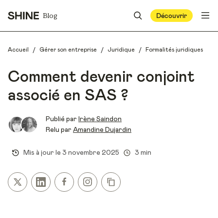
Blog
Découvrir
/
/
/
Accueil
Gérer son entreprise
Juridique
Formalités juridiques
Comment devenir conjoint
associé en SAS ?
Publié par
Irène Saindon
Relu par
Amandine Dujardin
Mis à jour le
3 novembre 2025
3 min