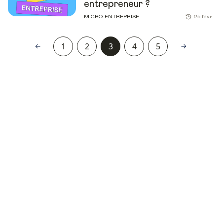
entrepreneur ?
MICRO-ENTREPRISE
25 févr.
1
2
3
4
5