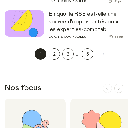
EXPERTS-COMPTABLES
28 juil.
En quoi la RSE est-elle une
source d’opportunités pour
les expert·es-comptabl...
EXPERTS-COMPTABLES
3 août
1
2
3
...
6
Nos focus