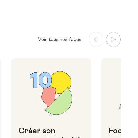
Voir tous nos focus
Créer son
Focus i