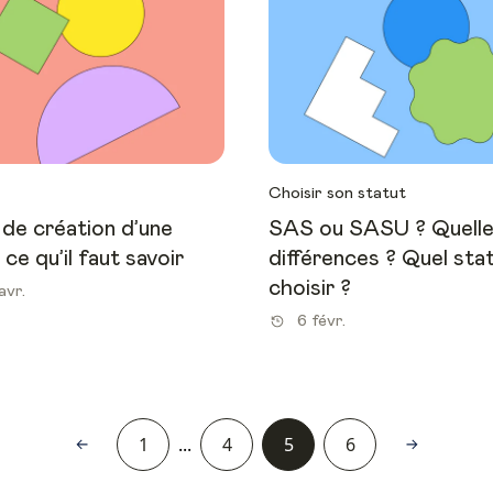
Choisir son statut
de création d’une
SAS ou SASU ? Quell
 ce qu’il faut savoir
différences ? Quel sta
choisir ?
avr.
6 févr.
1
...
4
5
6