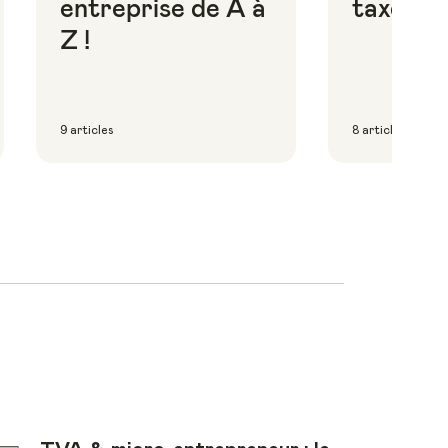
entreprise de A à
taxes
Z !
9 articles
8 articles