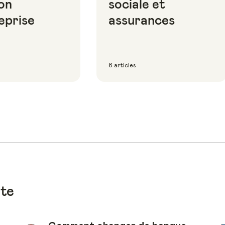
on
sociale et
eprise
assurances
6 articles
ote