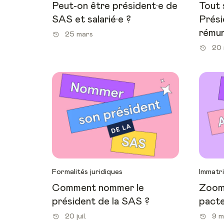
Peut-on être président·e de
Tout 
SAS et salarié·e ?
Prési
rémun
25 mars
20 
Formalités juridiques
Immatri
Comment nommer le
Zoom 
président de la SAS ?
pacte
20 juil.
9 m