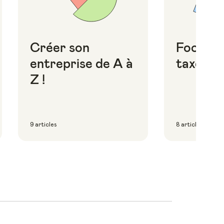
Créer son
Focus i
entreprise de A à
taxes
Z !
9 articles
8 articles