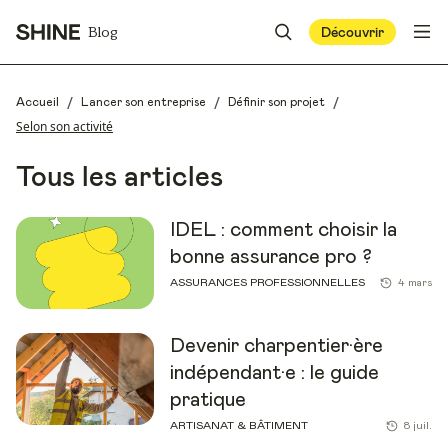
Blog
Découvrir
/
/
/
Accueil
Lancer son entreprise
Définir son projet
Selon son activité
Tous les articles
IDEL : comment choisir la
bonne assurance pro ?
ASSURANCES PROFESSIONNELLES
4 mars
Devenir charpentier·ère
indépendant·e : le guide
pratique
ARTISANAT & BÂTIMENT
8 juil.