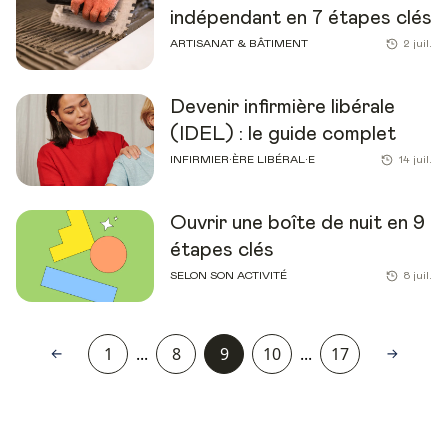
indépendant en 7 étapes clés
ARTISANAT & BÂTIMENT
2 juil.
Devenir infirmière libérale
(IDEL) : le guide complet
INFIRMIER·ÈRE LIBÉRAL·E
14 juil.
Ouvrir une boîte de nuit en 9
étapes clés
SELON SON ACTIVITÉ
8 juil.
1
...
8
9
10
...
17