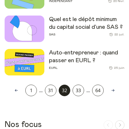
INDÉPENDANT
20 févr.
Quel est le dépôt minimum
du capital social d’une SAS ?
SAS
22 juil.
Auto-entrepreneur : quand
passer en EURL ?
EURL
25 juin
1
...
31
32
33
...
64
Nos focus