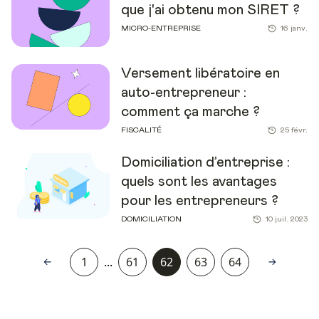
que j'ai obtenu mon SIRET ?
MICRO-ENTREPRISE
16 janv.
Versement libératoire en
auto-entrepreneur :
comment ça marche ?
FISCALITÉ
25 févr.
Domiciliation d’entreprise :
quels sont les avantages
pour les entrepreneurs ?
DOMICILIATION
10 juil. 2023
1
...
61
62
63
64