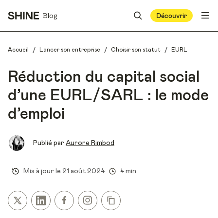
Blog
Découvrir
/
/
/
Accueil
Lancer son entreprise
Choisir son statut
EURL
Réduction du capital social
d’une EURL/SARL : le mode
d’emploi
Publié par
Aurore Rimbod
Mis à jour le
21 août 2024
4 min