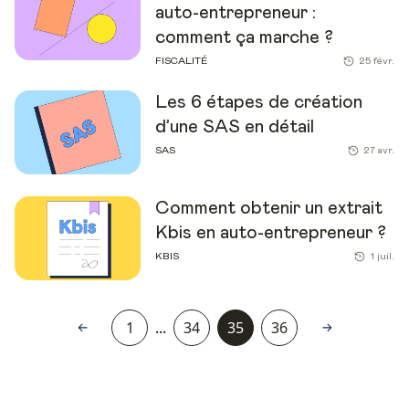
auto-entrepreneur :
comment ça marche ?
FISCALITÉ
25 févr.
Les 6 étapes de création
d’une SAS en détail
SAS
27 avr.
Comment obtenir un extrait
Kbis en auto-entrepreneur ?
KBIS
1 juil.
1
...
34
35
36