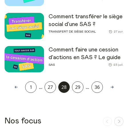
Comment transférer le siège
social d’une SAS ?
TRANSFERT DE SIÈGE SOCIAL
27 avr.
Comment faire une cession
d’actions en SAS ? Le guide
SAS
23 juil.
1
...
27
28
29
...
36
Nos focus