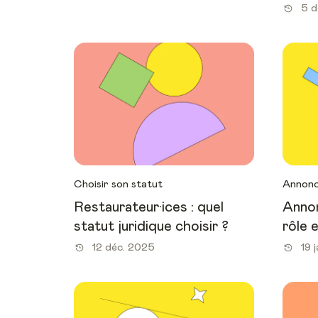
5 d
Choisir son statut
Annonc
Restaurateur·ices : quel
Annon
statut juridique choisir ?
rôle 
12 déc. 2025
19 j