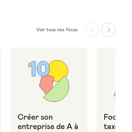
Voir tous nos focus
Créer son
Focus i
entreprise de A à
taxes