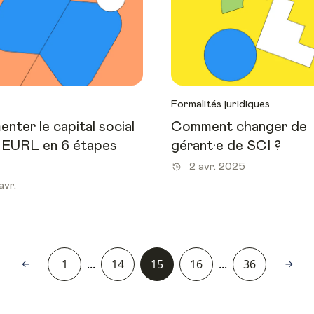
Formalités juridiques
nter le capital social
Comment changer de
 EURL en 6 étapes
gérant·e de SCI ?
2 avr. 2025
avr.
1
...
14
15
16
...
36