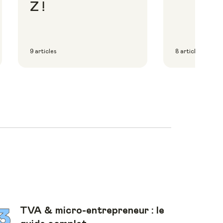
Z !
9 articles
8 articles
TVA & micro-entrepreneur : le