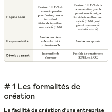
Environ 40-45 % de la
Environ 40-45 % du
rémunération pour le
revenu imposable
gérant associé unique
pour l'entrepreneur
Statut de travailleur non-
Régime social
individuel
salarié (TNS) (sauf
Statut de travailleur
gérant non associé :
non-salarié (TNS)
assimilé-salarié)
Limitée aux biens
utiles à l'activité
Limitée aux apports
Responsabilité
professionnelle
Impossible de
Possible de transformer
Développement
s'associer
l'EURL en SARL
# 1 Les formalités de
création
La facilité de création d’une entreprise