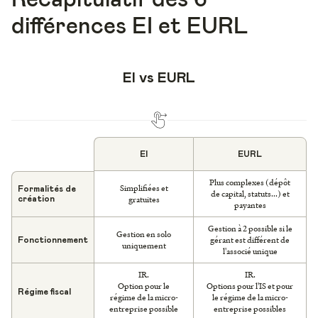
différences EI et EURL
EI vs EURL
EI
EURL
Plus complexes (dépôt
Simplifiées et
Formalités de
de capital, statuts...) et
gratuites
création
payantes
Gestion à 2 possible si le
Gestion en solo
gérant est différent de
Fonctionnement
uniquement
l'associé unique
IR.
IR.
Option pour le
Options pour l'IS et pour
Régime fiscal
régime de la micro-
le régime de la micro-
entreprise possible
entreprise possibles