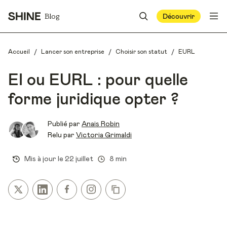
Blog
Découvrir
/
/
/
Accueil
Lancer son entreprise
Choisir son statut
EURL
EI ou EURL : pour quelle
forme juridique opter ?
Publié par
Anais Robin
Relu par
Victoria Grimaldi
Mis à jour le
22 juillet
8 min