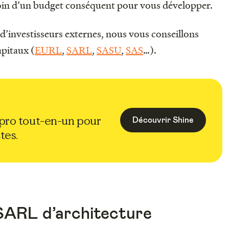
oin d’un budget conséquent pour vous développer.
 d’investisseurs externes, nous vous conseillons
apitaux (
EURL
,
SARL
,
SASU
,
SAS
…).
pro tout-en-un pour
Découvrir Shine
tes.
 SARL d’architecture