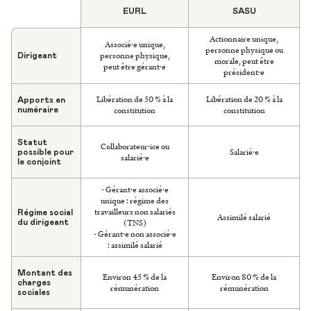
EURL
SASU
Actionnaire unique,
Associé·e unique,
personne physique ou
personne physique,
Dirigeant
morale, peut être
peut être gérant·e
président·e
Libération de 50 % à la
Libération de 20 % à la
Apports en
constitution
constitution
numéraire
Statut
Collaborateur·ice ou
Salarié·e
possible pour
salarié·e
le conjoint
- Gérant·e associé·e
unique : régime des
travailleurs non salariés
Régime social
Assimilé salarié
(TNS)
du dirigeant
- Gérant·e non associé·e
: assimilé salarié
Montant des
Environ 45 % de la
Environ 80 % de la
charges
rémunération
rémunération
sociales