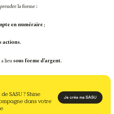
prendre la forme :
;
mpte en numéraire
.
s actions
 a lieu
.
sous forme d’argent
t de SASU ? Shine
Je crée ma SASU
compagne dans votre
e