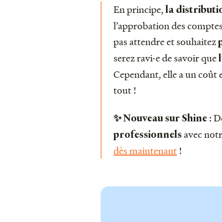
En principe,
la distribut
l’approbation des comptes
pas attendre et souhaitez
p
serez ravi·e de savoir que
l
Cependant, elle a un coût
tout !
:
D
✨ Nouveau sur Shine
avec not
professionnels
dès maintenant
!