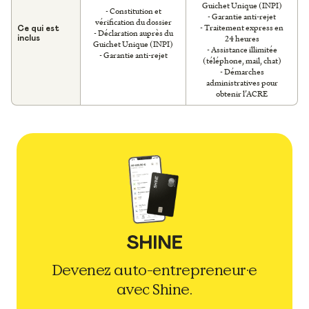
Guichet Unique (INPI)
- Constitution et
- Garantie anti-rejet
vérification du dossier
- Traitement express en
Ce qui est
- Déclaration auprès du
24 heures
inclus
Guichet Unique (INPI)
- Assistance illimitée
- Garantie anti-rejet
(téléphone, mail, chat)
- Démarches
administratives pour
obtenir l’ACRE
Devenez auto-entrepreneur·e
avec Shine.