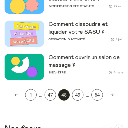
MODIFICATION DES STATUTS
27 avr.
Comment dissoudre et
liquider votre SASU ?
CESSATION D’ACTIVITÉ
1 juil.
Comment ouvrir un salon de
massage ?
BIEN-ÊTRE
4 mars
1
...
47
48
49
...
64