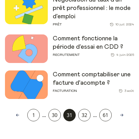
prêt professionnel : le mode
d’emploi
PRÊT
10 juil. 2024
Comment fonctionne la
période d’essai en CDD ?
RECRUTEMENT
4 juin 2025
Comment comptabiliser une
facture d'acompte ?
FACTURATION
3 août
1
...
30
31
32
...
61