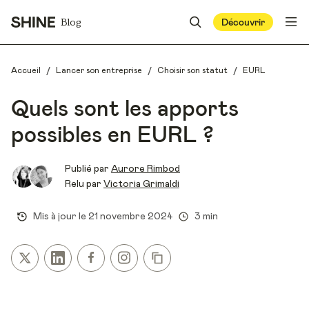
Blog
Découvrir
/
/
/
Accueil
Lancer son entreprise
Choisir son statut
EURL
Quels sont les apports
possibles en EURL ?
Publié par
Aurore Rimbod
Relu par
Victoria Grimaldi
Mis à jour le
21 novembre 2024
3 min