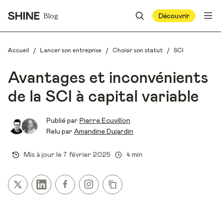
Blog
Découvrir
/
/
/
Accueil
Lancer son entreprise
Choisir son statut
SCI
Avantages et inconvénients
de la SCI à capital variable
Publié par
Pierre Ecuvillon
Relu par
Amandine Dujardin
Mis à jour le
7 février 2025
4 min