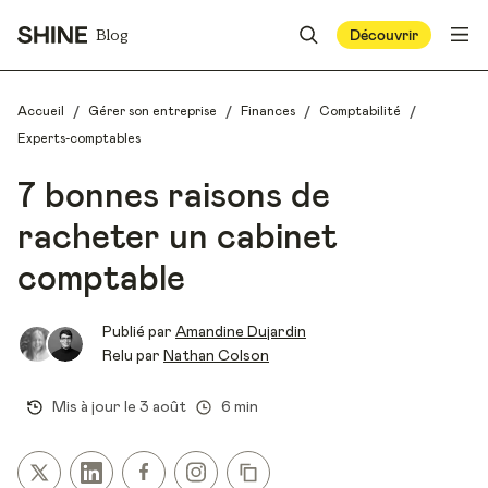
Blog
Découvrir
/
/
/
/
Accueil
Gérer son entreprise
Finances
Comptabilité
Experts-comptables
7 bonnes raisons de
racheter un cabinet
comptable
Publié par
Amandine Dujardin
Relu par
Nathan Colson
Mis à jour le
3 août
6 min