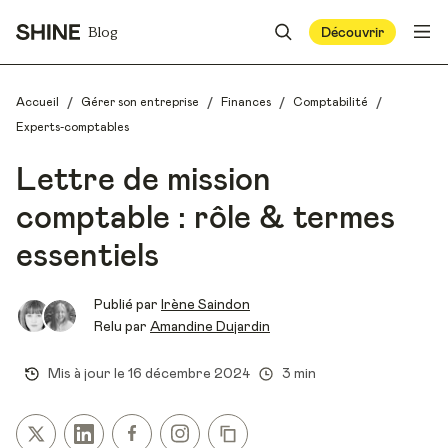
Blog
Découvrir
/
/
/
/
Accueil
Gérer son entreprise
Finances
Comptabilité
Experts-comptables
Lettre de mission
comptable : rôle & termes
essentiels
Publié par
Irène Saindon
Relu par
Amandine Dujardin
Mis à jour le
16 décembre 2024
3 min