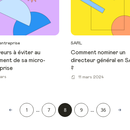
entreprise
SARL
reurs à éviter au
Comment nominer un
ment de sa micro-
directeur général en 
prise
?
ars
11 mars 2024
1
...
7
8
9
...
36