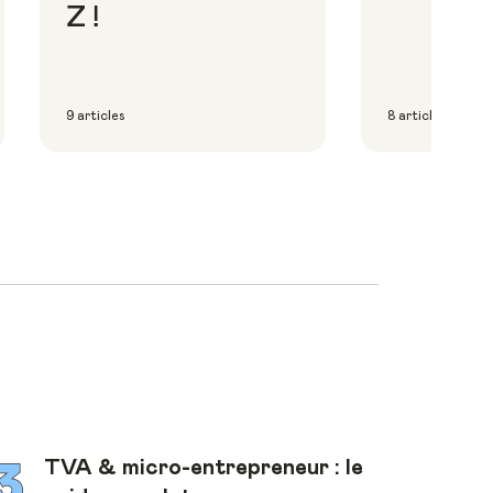
Z !
9 articles
8 articles
TVA & micro-entrepreneur : le