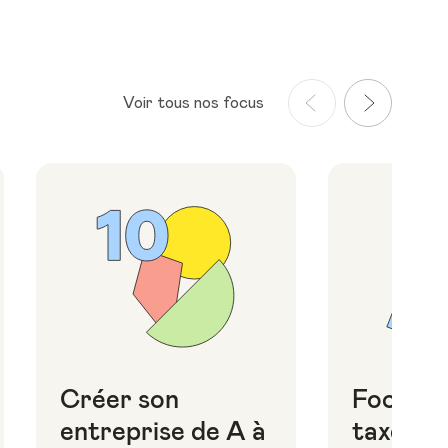
Voir tous nos focus
Créer son
Focus i
entreprise de A à
taxes