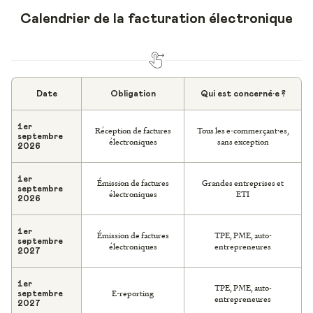
Calendrier de la facturation électronique
Date
Obligation
Qui est concerné·e ?
1er
Réception de factures
Tous les e-commerçant·es,
septembre
électroniques
sans exception
2026
1er
Émission de factures
Grandes entreprises et
septembre
électroniques
ETI
2026
1er
Émission de factures
TPE, PME, auto-
septembre
électroniques
entrepreneures
2027
1er
TPE, PME, auto-
E-reporting
septembre
entrepreneures
2027