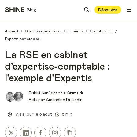
Blog
Découvrir
/
/
/
/
Accueil
Gérer son entreprise
Finances
Comptabilité
Experts-comptables
La RSE en cabinet
d’expertise-comptable :
l'exemple d'Expertis
Publié par
Victoria Grimaldi
Relu par
Amandine Dujardin
Mis à jour le
3 août
5 min