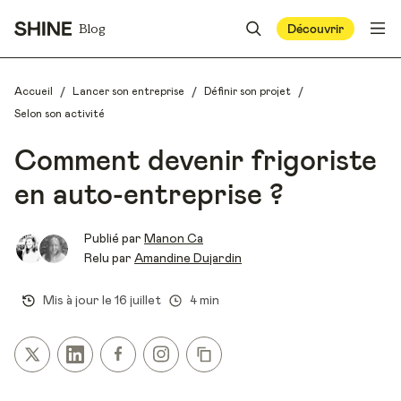
Blog
Découvrir
/
/
/
Accueil
Lancer son entreprise
Définir son projet
Selon son activité
Comment devenir frigoriste
en auto-entreprise ?
Publié par
Manon Ca
Relu par
Amandine Dujardin
Mis à jour le
16 juillet
4 min