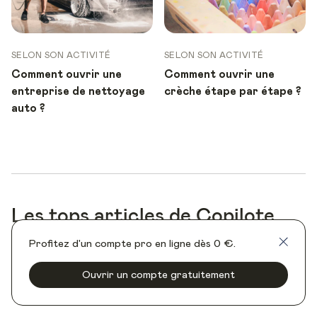
SELON SON ACTIVITÉ
SELON SON ACTIVITÉ
Comment ouvrir une
Comment ouvrir une
entreprise de nettoyage
crèche étape par étape ?
auto ?
Les tops articles de Copilote
Profitez d'un compte pro en ligne dès 0 €.
CHOISIR SON STATUT
27 févr.
Ouvrir un compte gratuitement
Quel statut juridique choisir pour mon
entreprise ?