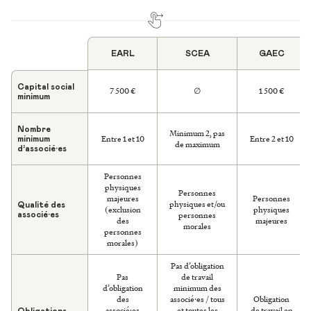
EARL
SCEA
GAEC
Capital social
7 500 €
∅
1 500 €
minimum
Nombre
Minimum 2, pas
Entre 1 et 10
Entre 2 et 10
minimum
de maximum
d’associé·es
Personnes
physiques
Personnes
majeures
Personnes
physiques et/ou
Qualité des
(exclusion
physiques
personnes
associé·es
des
majeures
morales
personnes
morales)
Pas d’obligation
Pas
de travail
d’obligation
minimum des
des
associé·es / tous
Obligation
associé·es
et toutes les
de travail en
Obligations