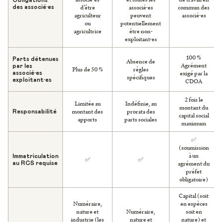
d’être
associé·es
commun des
des associé·es
agriculteur
peuvent
associé·es
ou
potentiellement
agricultrice
être non-
exploitant·es
100 %
Parts détenues
Absence de
Agrément
par les
Plus de 50 %
règles
exigé par la
associé·es
spécifiques
exploitant·es
CDOA
2 fois le
Limitée au
Indéfinie, au
montant du
montant des
prorata des
Responsabilité
capital social
apports
parts sociales
maximum
✅
(soumission
à un
Immatriculation
✅
✅
agrément du
au RCS requise
préfet
obligatoire)
Capital (soit
Numéraire,
en espèces
nature et
Numéraire,
soit en
industrie (les
nature et
nature) et