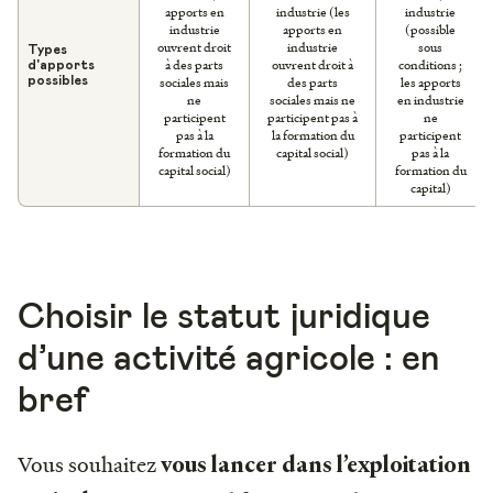
apports en
industrie (les
industrie
industrie
apports en
(possible
ouvrent droit
industrie
sous
Types
à des parts
ouvrent droit à
conditions ;
d'apports
sociales mais
des parts
les apports
possibles
ne
sociales mais ne
en industrie
participent
participent pas à
ne
pas à la
la formation du
participent
formation du
capital social)
pas à la
capital social)
formation du
capital)
Choisir le statut juridique
d’une activité agricole : en
bref
Vous souhaitez
vous lancer dans l’exploitation