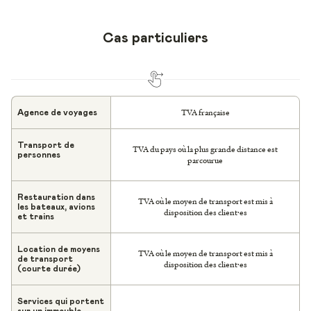
Cas particuliers
TVA française
Agence de voyages
Transport de
TVA du pays où la plus grande distance est
personnes
parcourue
Restauration dans
TVA où le moyen de transport est mis à
les bateaux, avions
disposition des client·es
et trains
Location de moyens
TVA où le moyen de transport est mis à
de transport
disposition des client·es
(courte durée)
Services qui portent
sur un immeuble