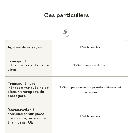
Cas particuliers
TVA française
Agence de voyages
Transport
TVA du pays de départ
intracommunautaire de
biens
Transport hors
TVA du pays où la plus grande distance est
intracommunautaire de
parcourue
biens / transport de
passagers
Restauration à
consommer sur place
TVA française
hors avion, bateau ou
train dans l’UE