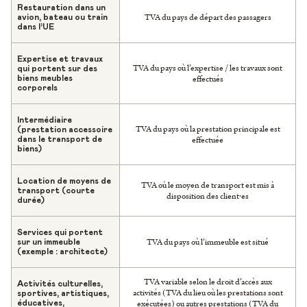
Restauration dans un
TVA du pays de départ des passagers
avion, bateau ou train
dans l’UE
Expertise et travaux
TVA du pays où l’expertise / les travaux sont
qui portent sur des
effectués
biens meubles
corporels
Intermédiaire
TVA du pays où la prestation principale est
(prestation accessoire
effectuée
dans le transport de
biens)
Location de moyens de
TVA où le moyen de transport est mis à
transport (courte
disposition des client·es
durée)
Services qui portent
TVA du pays où l’immeuble est situé
sur un immeuble
(exemple : architecte)
TVA variable selon le droit d’accès aux
Activités culturelles,
activités (TVA du lieu où les prestations sont
sportives, artistiques,
exécutées) ou autres prestations (TVA du
éducatives,