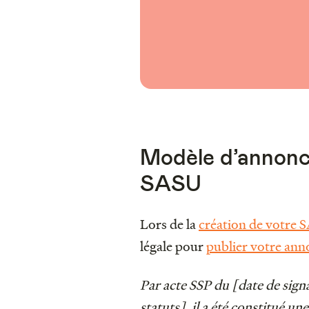
Modèle d’annonce
SASU
Lors de la
création de votre 
légale pour
publier votre ann
Par acte SSP du [date de signa
statuts], il a été constitué