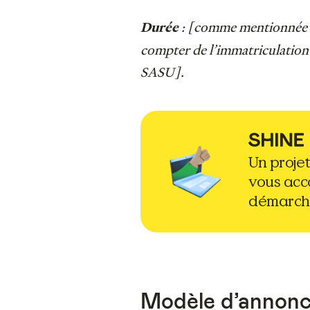
: [comme mentionnée da
Durée
compter de l’immatriculation 
SASU].
Un proje
vous ac
démarch
Modèle d’annonce