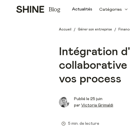
Blog
Actualités
Catégories
/
/
Accueil
Gérer son entreprise
Financ
Intégration d
collaborative
vos process
Publié le
25 juin
par
Victoria Grimaldi
5 min. de lecture