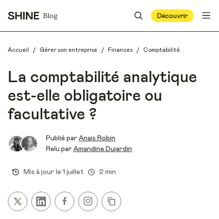
Blog
Découvrir
/
/
/
Accueil
Gérer son entreprise
Finances
Comptabilité
La comptabilité analytique
est-elle obligatoire ou
facultative ?
Publié par
Anais Robin
Relu par
Amandine Dujardin
Mis à jour le
1 juillet
2 min