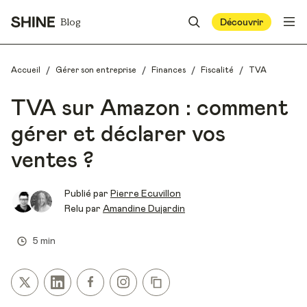
Blog
Découvrir
/
/
/
/
Accueil
Gérer son entreprise
Finances
Fiscalité
TVA
TVA sur Amazon : comment
gérer et déclarer vos
ventes ?
Publié par
Pierre Ecuvillon
Relu par
Amandine Dujardin
5 min