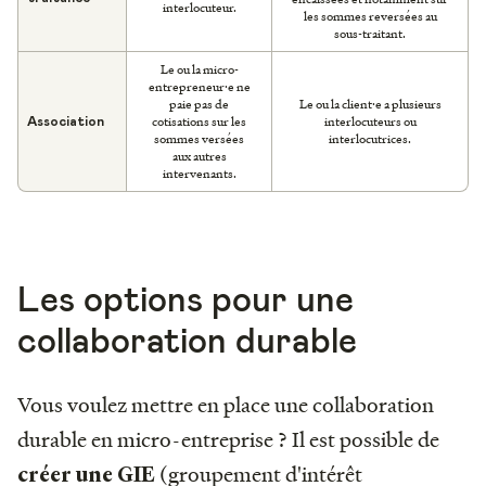
interlocuteur.
les sommes reversées au
sous-traitant.
Le ou la micro-
entrepreneur·e ne
paie pas de
Le ou la client·e a plusieurs
cotisations sur les
interlocuteurs ou
Association
sommes versées
interlocutrices.
aux autres
intervenants.
Les options pour une
collaboration durable
Vous voulez mettre en place une collaboration
durable en micro-entreprise ? Il est possible de
(groupement d'intérêt
créer une GIE