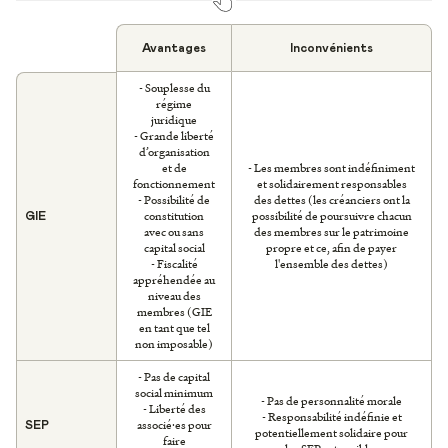
Avantages
Inconvénients
- Souplesse du
régime
juridique
- Grande liberté
d’organisation
et de
- Les membres sont indéfiniment
fonctionnement
et solidairement responsables
- Possibilité de
des dettes (les créanciers ont la
constitution
possibilité de poursuivre chacun
GIE
avec ou sans
des membres sur le patrimoine
capital social
propre et ce, afin de payer
- Fiscalité
l'ensemble des dettes)
appréhendée au
niveau des
membres (GIE
en tant que tel
non imposable)
- Pas de capital
social minimum
- Pas de personnalité morale
- Liberté des
- Responsabilité indéfinie et
associé·es pour
SEP
potentiellement solidaire pour
faire