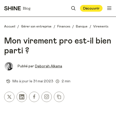
Blog
Découvrir
/
/
/
/
Accueil
Gérer son entreprise
Finances
Banque
Virements
Mon virement pro est-il bien
parti ?
Publié par
Deborah Alkama
Mis à jour le
31 mai 2023
2 min