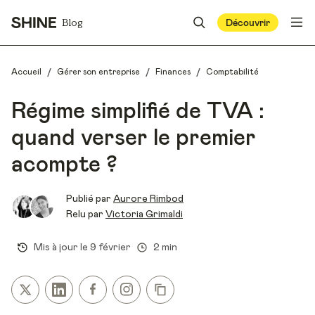
Blog
Découvrir
/
/
/
Accueil
Gérer son entreprise
Finances
Comptabilité
Régime simplifié de TVA :
quand verser le premier
acompte ?
Publié par
Aurore Rimbod
Relu par
Victoria Grimaldi
Mis à jour le
9 février
2 min