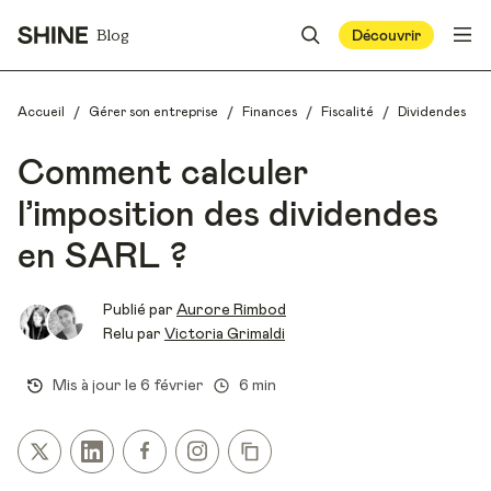
Blog
Découvrir
/
/
/
/
Accueil
Gérer son entreprise
Finances
Fiscalité
Dividendes
Comment calculer
l’imposition des dividendes
en SARL ?
Publié par
Aurore Rimbod
Relu par
Victoria Grimaldi
Mis à jour le
6 février
6 min