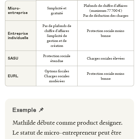
Plafonds de chiffre d'affaires
Simplicité et
Micro-
(maximum 77 700 €)
gratuité
entreprise
Pas de déduction des charges
Pas de plafonds de
chiffre d'affaires
Protection sociale moins
Entreprise
Simplicité de
bonne
individuelle
gestion et de
création
Protection sociale
Charges sociales élevées
SASU
étendue
Options fiscales
Protection sociale moins
Charges sociales
EURL
bonne
modérées
Exemple 📌
Mathilde débute comme product designer.
Le statut de micro-entrepreneur peut être