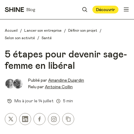
Blog
Découvrir
/
/
/
Accueil
Lancer son entreprise
Définir son projet
/
Selon son activité
Santé
5 étapes pour devenir sage-
femme en libéral
Publié par
Amandine Dujardin
Relu par
Antoine Collin
Mis à jour le
14 juillet
5 min