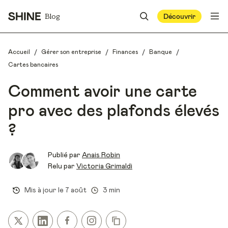
Blog
Découvrir
/
/
/
/
Accueil
Gérer son entreprise
Finances
Banque
Cartes bancaires
Comment avoir une carte
pro avec des plafonds élevés
?
Publié par
Anais Robin
Relu par
Victoria Grimaldi
Mis à jour le
7 août
3 min