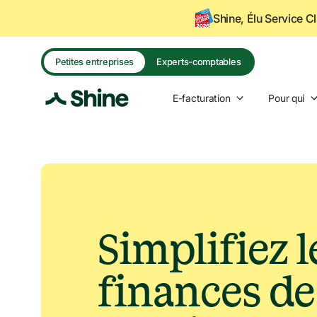
Navigated to Simplifiez les finances de votre boutique en lig
Shine, Élu Service C
Petites entreprises
Experts-comptables
E-facturation
Pour qui
Simplifiez le