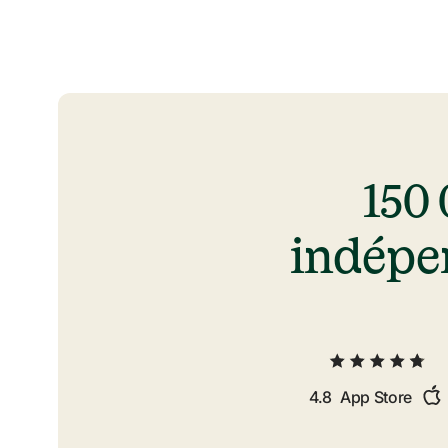
150 
indépen
4.8
App Store