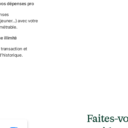
vos dépenses pro
nses 
jeuner...) avec votre 
métrable.
e illimité
transaction et 
d’historique.
Faites-vo