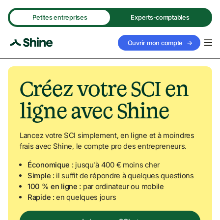
Navigated to Créez votre SCI en ligne avec Shine
Petites entreprises
Experts-comptables
Ouvrir mon compte
→
Créez votre SCI en 
ligne avec Shine
Lancez votre SCI simplement, en ligne et à moindres 
frais avec Shine, le compte pro des entrepreneurs. 
Économique : 
jusqu'à 400 € moins cher
Simple : 
il suffit de répondre à quelques questions
100 % en ligne : 
par ordinateur ou mobile 
Rapide :
 en quelques jours 