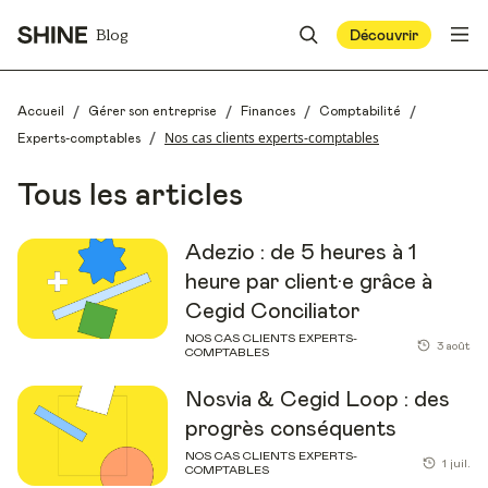
Blog
Découvrir
/
/
/
/
Accueil
Gérer son entreprise
Finances
Comptabilité
/
Nos cas clients experts-comptables
Experts-comptables
Tous les articles
Adezio : de 5 heures à 1
heure par client·e grâce à
Cegid Conciliator
NOS CAS CLIENTS EXPERTS-
3 août
COMPTABLES
Nosvia & Cegid Loop : des
progrès conséquents
NOS CAS CLIENTS EXPERTS-
1 juil.
COMPTABLES