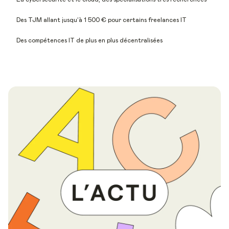
Des TJM allant jusqu’à 1 500 € pour certains freelances IT
Des compétences IT de plus en plus décentralisées