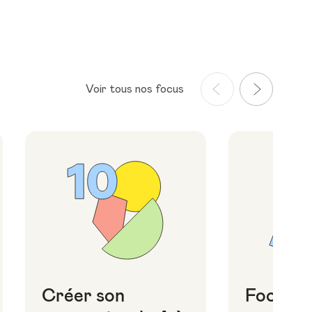
Voir tous nos focus
Créer son
Focus i