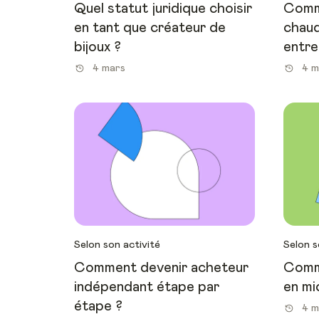
Quel statut juridique choisir
Comm
en tant que créateur de
chaud
bijoux ?
entre
4 mars
4 m
Selon son activité
Selon s
Comment devenir acheteur
Comm
indépendant étape par
en mi
étape ?
4 m