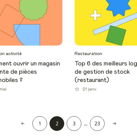
on activité
Restauration
nt ouvrir un magasin
Top 6 des meilleurs log
nte de pièces
de gestion de stock
obiles ?
(restaurant)
mai
21 janv.
1
2
3
...
23