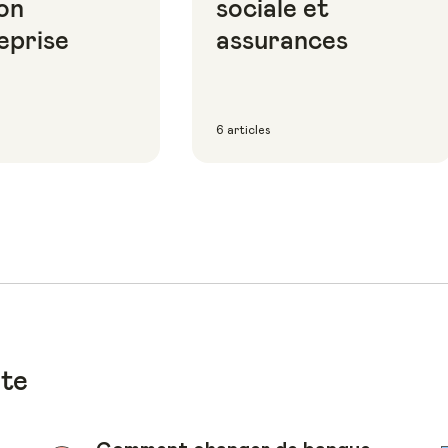
on
sociale et
eprise
assurances
6 articles
ote