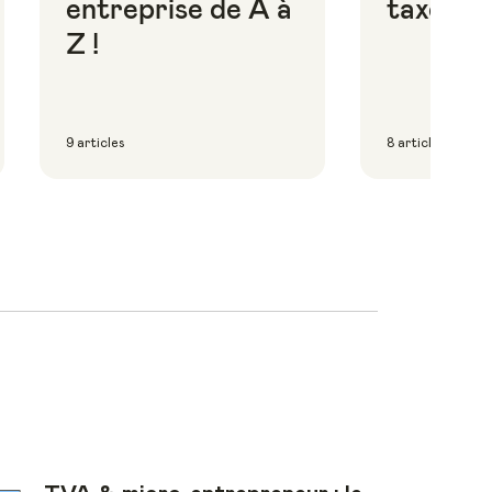
entreprise de A à
taxes
Z !
9 articles
8 articles