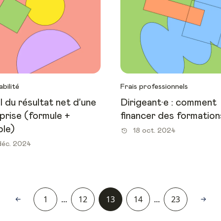
bilité
Frais professionnels
l du résultat net d’une
Dirigeant·e : comment
prise (formule +
financer des formation
le)
18 oct. 2024
déc. 2024
1
...
12
13
14
...
23