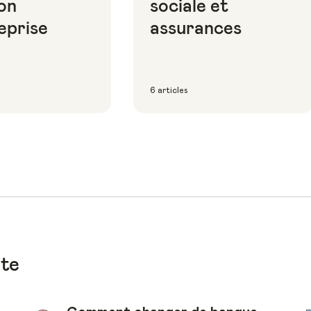
on
sociale et
eprise
assurances
6 articles
ote