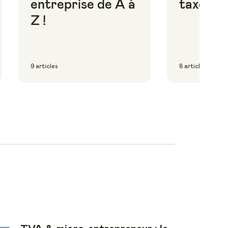
entreprise de A à
taxes
Z !
9 articles
8 articles