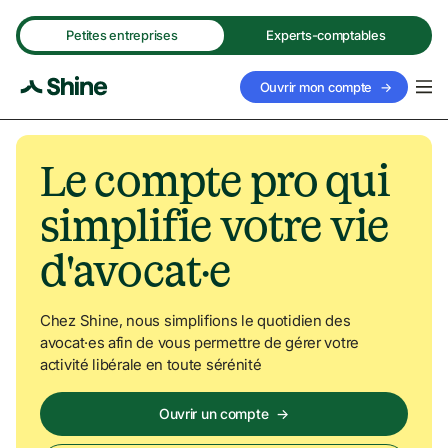
Navigated to Le compte pro qui simplifie votre vie d'avocat·
Petites entreprises
Experts-comptables
Ouvrir mon compte
→
Le compte pro qui 
simplifie votre vie 
d'avocat·e
Chez Shine, nous simplifions le quotidien des 
avocat·es afin de vous permettre de gérer votre 
activité libérale en toute sérénité
Ouvrir un compte
→