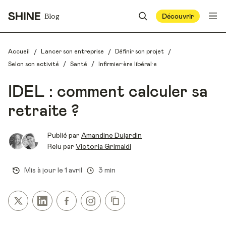
Blog
Découvrir
/
/
/
Accueil
Lancer son entreprise
Définir son projet
/
/
Selon son activité
Santé
Infirmier·ère libéral·e
IDEL : comment calculer sa
retraite ?
Publié par
Amandine Dujardin
Relu par
Victoria Grimaldi
Mis à jour le
1 avril
3 min