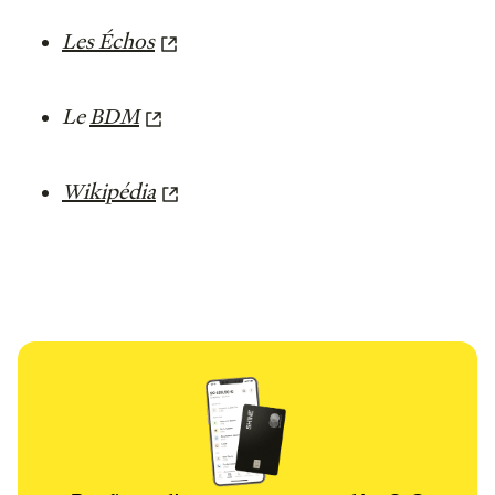
Les Échos
Le
BDM
Wikipédia